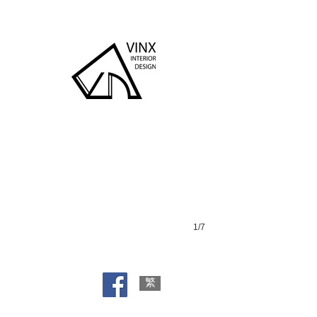
Valais
1/7
繁