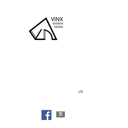
Valais
1/8
繁