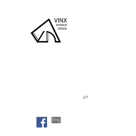
天巒
1/7
Eng