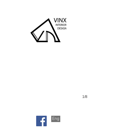
天巒
1/8
Eng