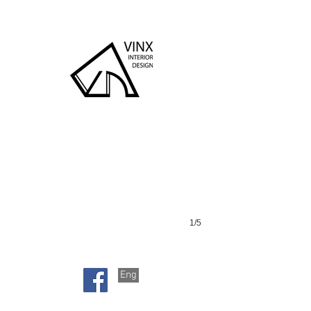
宏褔花園
1/5
Eng