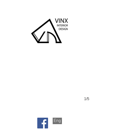
時尚華庭
1/5
Eng