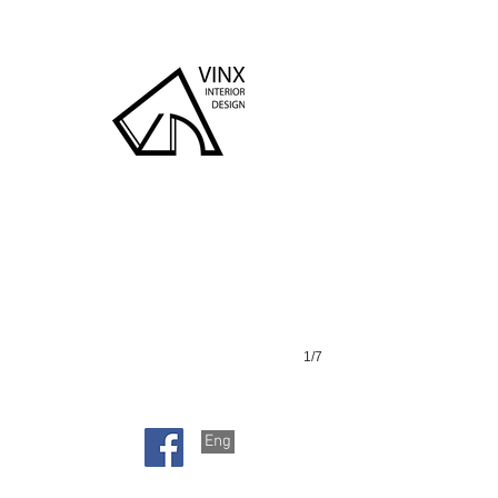
杏花村
客廳
1/7
Eng