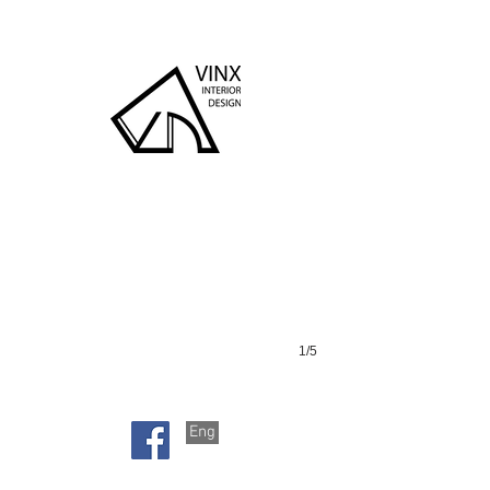
虹方
1/5
Eng